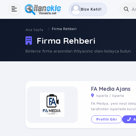
Bize Katıl!
Firma Rehberi
Ana Sayfa
Firma Rehberi
Binlerce firma arasından ihtiyacınız olanı kolayca bulun.
FA Media Ajans
Isparta / Isparta
FA Medya, yeni nesil ileti
tarafından Ispartada kuru
Profili Gör
A