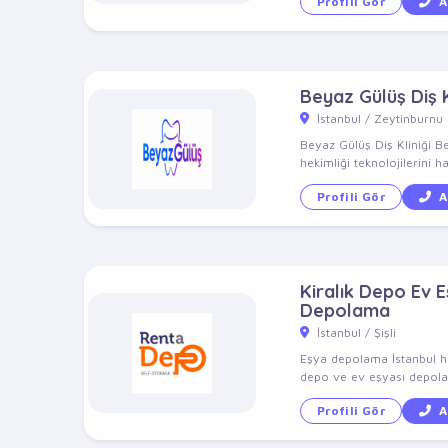
Profili Gör
A
Beyaz Gülüş Diş K
İstanbul / Zeytinburnu
Beyaz Gülüş Diş Kliniği B
hekimliği teknolojilerini ha
Profili Gör
A
Kiralık Depo Ev 
Depolama
İstanbul / Şişli
Eşya depolama İstanbul hi
depo ve ev eşyası depolam
Profili Gör
A