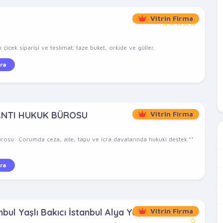
Vitrin Firma
çiçek siparişi ve teslimat; taze buket, orkide ve güller.
ra
ANTI HUKUK BÜROSU
Vitrin Firma
rosu: Çorumda ceza, aile, tapu ve icra davalarında hukuki destek.**
ra
bul Yaşlı Bakıcı İstanbul Alya Yaşlı
Vitrin Firma