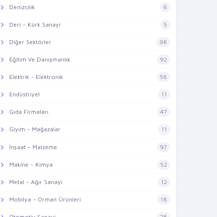
Denizcilik
6
Deri - Kürk Sanayi
5
Diğer Sektörler
98
Eğitim Ve Danışmanlık
92
Elektrik - Elektronik
56
Endüstriyel
11
Gıda Firmaları
47
Giyim - Mağazalar
11
İnşaat - Malzeme
97
Makine - Kimya
52
Metal - Ağır Sanayi
12
Mobilya - Orman Ürünleri
18
Otomotiv Sanayi
28