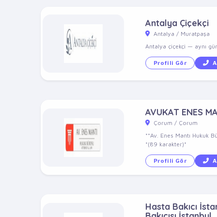
Antalya Çiçekçi
Antalya / Muratpaşa
Antalya çiçekçi — aynı gün 
Profili Gör
A
AVUKAT ENES M
Çorum / Çorum
**Av. Enes Mantı Hukuk Bü
*(89 karakter)*
Profili Gör
A
Hasta Bakıcı İstan
Bakıcısı İstanbul