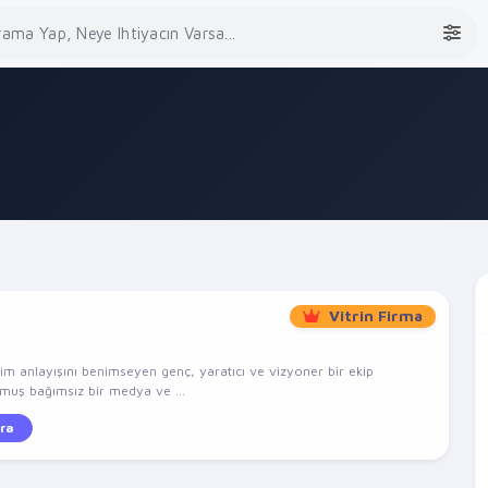
Vitrin Firma
şim anlayışını benimseyen genç, yaratıcı ve vizyoner bir ekip
lmuş bağımsız bir medya ve ...
ra