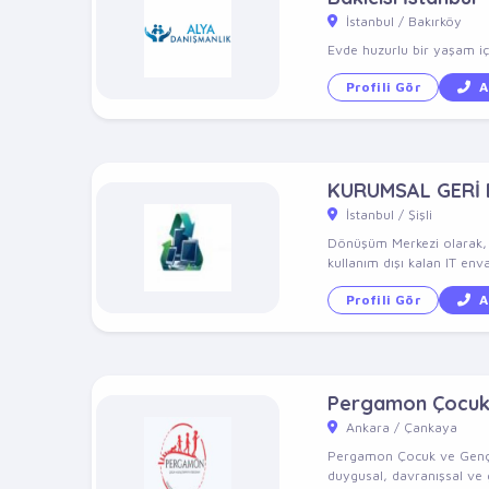
İstanbul / Bakırköy
Evde huzurlu bir yaşam içi
Profili Gör
A
KURUMSAL GERİ
İstanbul / Şişli
Dönüşüm Merkezi olarak, 10
kullanım dışı kalan IT enva
Profili Gör
A
Pergamon Çocuk v
Ankara / Çankaya
Pergamon Çocuk ve Genç Ps
duygusal, davranışsal ve g