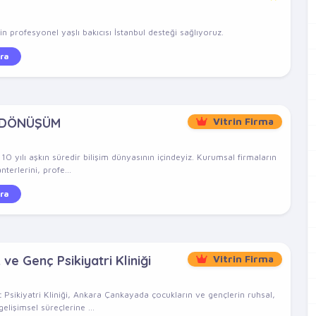
n profesyonel yaşlı bakıcısı İstanbul desteği sağlıyoruz.
ra
 DÖNÜŞÜM
Vitrin Firma
 yılı aşkın süredir bilişim dünyasının içindeyiz. Kurumsal firmaların
nterlerini, profe...
ra
e Genç Psikiyatri Kliniği
Vitrin Firma
ikiyatri Kliniği, Ankara Çankayada çocukların ve gençlerin ruhsal,
elişimsel süreçlerine ...