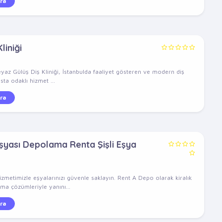
ra
liniği
eyaz Gülüş Diş Kliniği, İstanbulda faaliyet gösteren ve modern diş
sta odaklı hizmet ...
ra
Eşyası Depolama Renta Şişli Eşya
zmetimizle eşyalarınızı güvenle saklayın. Rent A Depo olarak kiralık
a çözümleriyle yanını...
ra