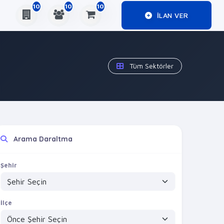
10
10
10
ILAN VER
Tüm Sektörler
Arama Daraltma
Şehir
İlçe