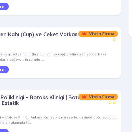
ra
yen Kabı (Cup) ve Ceket Vatkası
Vitrin Firma
e kalıp sütyen cup (bra cup / glop cup) üretimi yapıyoruz. Hazır
arik sağlıyor, üretimde ...
ra
olikliniği – Botoks Kliniği | Botoks,
Vitrin Firma
 Estetik
ği – Botoks Kliniği, Ankara Kızılay / Çankaya bölgesinde botoks, dolgu
aları alanında hi...