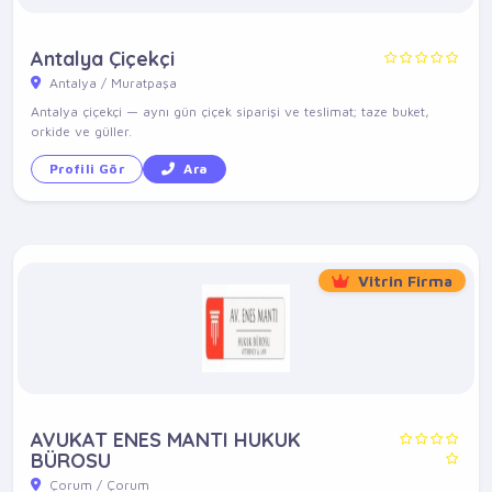
Antalya Çiçekçi
Antalya / Muratpaşa
Antalya çiçekçi — aynı gün çiçek siparişi ve teslimat; taze buket,
orkide ve güller.
Profili Gör
Ara
Vitrin Firma
AVUKAT ENES MANTI HUKUK
BÜROSU
Çorum / Çorum