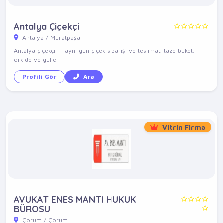
Antalya Çiçekçi
Antalya / Muratpaşa
Antalya çiçekçi — aynı gün çiçek siparişi ve teslimat; taze buket,
orkide ve güller.
Profili Gör
Ara
Vitrin Firma
AVUKAT ENES MANTI HUKUK
BÜROSU
Çorum / Çorum