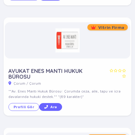
Vitrin Firma
AVUKAT ENES MANTI HUKUK
BÜROSU
Çorum / Çorum
**Av. Enes Mantı Hukuk Bürosu: Çorumda ceza, aile, tapu ve icra
davalarında hukuki destek.** *(89 karakter)*
Profili Gör
Ara