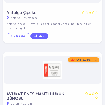
Antalya Çiçekçi
Antalya / Muratpaşa
Antalya çiçekçi — aynı gün çiçek siparişi ve teslimat; taze buket,
orkide ve güller.
Profili Gör
Ara
Vitrin Firma
AVUKAT ENES MANTI HUKUK
BÜROSU
Çorum / Çorum