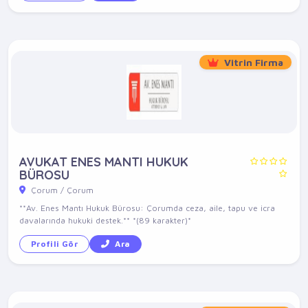
Vitrin Firma
AVUKAT ENES MANTI HUKUK
BÜROSU
Çorum / Çorum
**Av. Enes Mantı Hukuk Bürosu: Çorumda ceza, aile, tapu ve icra
davalarında hukuki destek.** *(89 karakter)*
Profili Gör
Ara