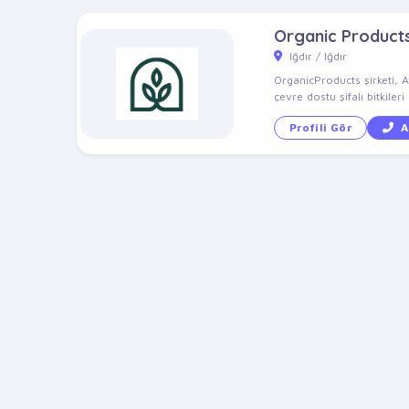
Organic Product
Iğdır / Iğdır
OrganicProducts şirketi, 
çevre dostu şifalı bitkileri 
Profili Gör
A