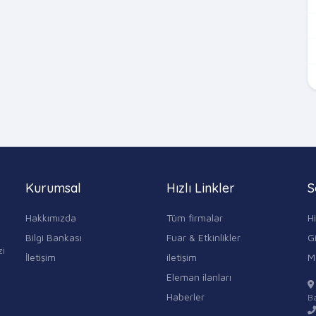
Kurumsal
Hızlı Linkler
S
Hakkımızda
Tüm firmalar
H
Bilgi Bankası
Fuar & Etkinlikler
Gi
zi
İletişim
iletişim
M
Eleman ilanları
Haberler
Ba