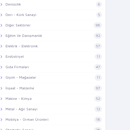
Denizcilik
6
Deri - Kürk Sanayi
5
Diğer Sektörler
98
Eğitim Ve Danışmanlık
92
Elektrik - Elektronik
57
Endüstriyel
11
Gıda Firmaları
47
Giyim - Mağazalar
11
İnşaat - Malzeme
97
Makine - Kimya
52
Metal - Ağır Sanayi
12
Mobilya - Orman Ürünleri
18
Otomotiv Sanayi
28