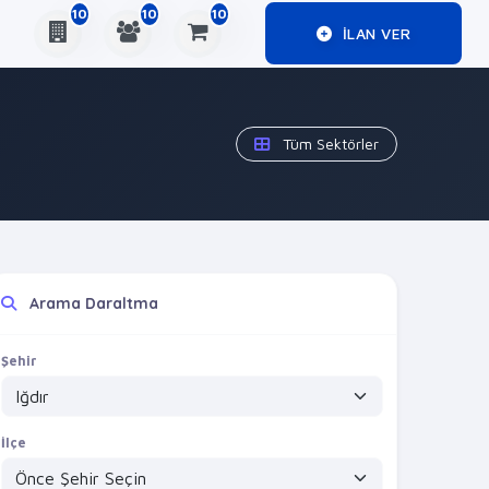
10
10
10
ILAN VER
Tüm Sektörler
Arama Daraltma
Şehir
İlçe