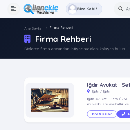
Bize Katıl!
Firma Rehberi
Ana Sayfa
Firma Rehberi
Binlerce firma arasından ihtiyacınız olanı kolayca bulun.
Iğdır Avukat - Se
Iğdır / Iğdır
Iğdır Avukat - Sefa ÖZSUL
müvekkillere avukatlık ve 
Profili Gör
A