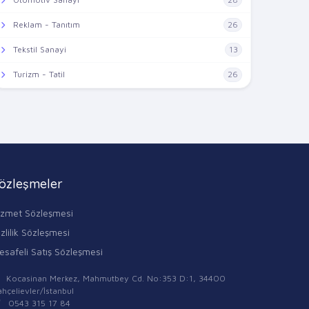
Reklam - Tanıtım
26
Tekstil Sanayi
13
Turizm - Tatil
26
özleşmeler
izmet Sözleşmesi
zlilik Sözleşmesi
esafeli Satış Sözleşmesi
Kocasinan Merkez, Mahmutbey Cd. No:353 D:1, 34400
hçelievler/İstanbul
0543 315 17 84