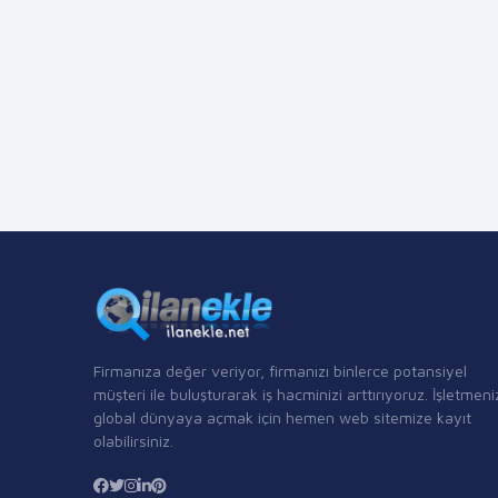
Firmanıza değer veriyor, firmanızı binlerce potansiyel
müşteri ile buluşturarak iş hacminizi arttırıyoruz. İşletmeni
global dünyaya açmak için hemen web sitemize kayıt
olabilirsiniz.