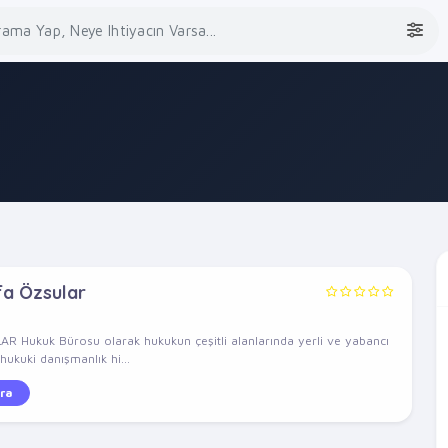
fa Özsular
AR Hukuk Bürosu olarak hukukun çeşitli alanlarında yerli ve yabancı
hukuki danışmanlık hi...
ra