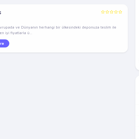
s
Avrupada ve Dünyanın herhangi bir ülkesindeki deponuza teslim ile
en iyi fiyatlarla ü...
ra