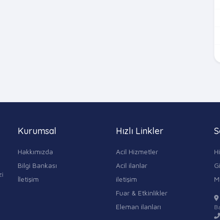
Kurumsal
Hızlı Linkler
S
Hakkımızda
Acil Hizmetler
H
Bilgi Bankası
Acil ilanlar
Gi
zi
İletişim
iletişim
M
Fuar & Etkinlikler
Eleman ilanları
Ba