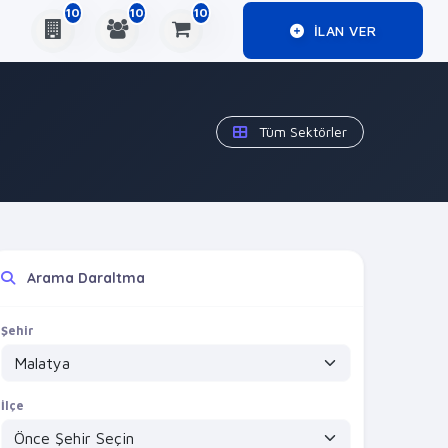
10
10
10
ILAN VER
Tüm Sektörler
Arama Daraltma
Şehir
İlçe