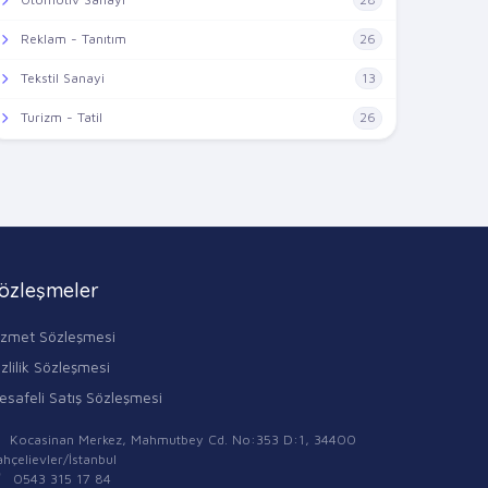
Reklam - Tanıtım
26
Tekstil Sanayi
13
Turizm - Tatil
26
özleşmeler
izmet Sözleşmesi
zlilik Sözleşmesi
esafeli Satış Sözleşmesi
Kocasinan Merkez, Mahmutbey Cd. No:353 D:1, 34400
hçelievler/İstanbul
0543 315 17 84