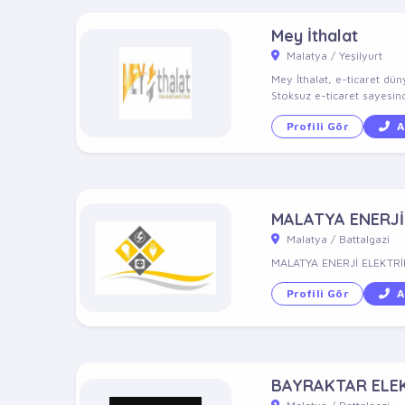
Mey İthalat
Malatya / Yeşilyurt
Mey İthalat, e-ticaret dün
Stoksuz e-ticaret sayesind
Profili Gör
A
MALATYA ENERJİ
Malatya / Battalgazi
MALATYA ENERJİ ELEKTRİ
Profili Gör
A
BAYRAKTAR ELE