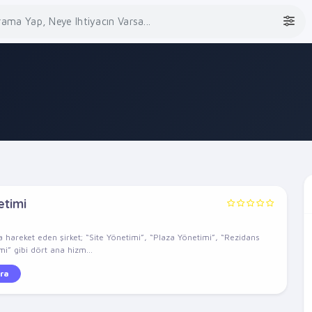
etimi
a hareket eden şirket; “Site Yönetimi”, “Plaza Yönetimi”, “Rezidans
i” gibi dört ana hizm...
ra