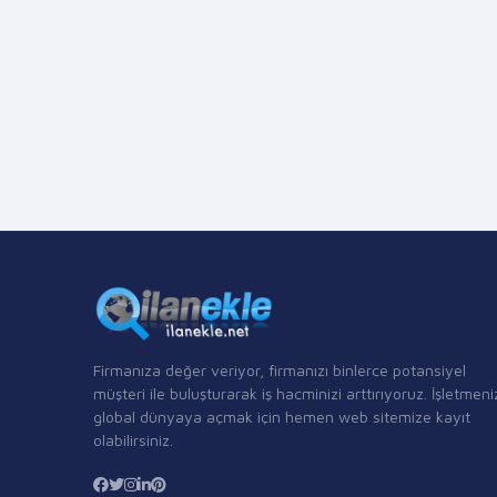
Firmanıza değer veriyor, firmanızı binlerce potansiyel
müşteri ile buluşturarak iş hacminizi arttırıyoruz. İşletmeni
global dünyaya açmak için hemen web sitemize kayıt
olabilirsiniz.