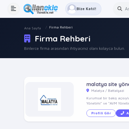
Bize Katıl!
Firma Rehberi
Ana Sayfa
Firma Rehberi
Binlerce firma arasından ihtiyacınız olanı kolayca bulun.
malatya site yön
Malatya / Battalgazi
Kurumsal bir bakış açısıyl
Yönetimi” ve “AVM Yönetim
Profili Gör
A