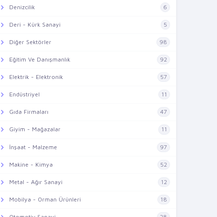
Denizcilik
6
Deri - Kürk Sanayi
5
Diğer Sektörler
98
Eğitim Ve Danışmanlık
92
Elektrik - Elektronik
57
Endüstriyel
11
Gıda Firmaları
47
Giyim - Mağazalar
11
İnşaat - Malzeme
97
Makine - Kimya
52
Metal - Ağır Sanayi
12
Mobilya - Orman Ürünleri
18
Otomotiv Sanayi
28