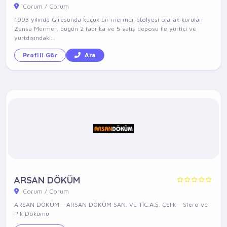
Çorum / Çorum
1993 yılında Giresunda küçük bir mermer atölyesi olarak kurulan
Zensa Mermer, bugün 2 fabrika ve 5 satış deposu ile yurtiçi ve
yurtdışındaki...
Profili Gör
Ara
ARSAN DÖKÜM
Çorum / Çorum
ARSAN DÖKÜM - ARSAN DÖKÜM SAN. VE TİC.A.Ş. Çelik - Sfero ve
Pik Dökümü