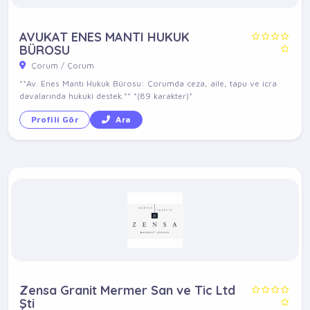
AVUKAT ENES MANTI HUKUK
BÜROSU
Çorum / Çorum
**Av. Enes Mantı Hukuk Bürosu: Çorumda ceza, aile, tapu ve icra
davalarında hukuki destek.** *(89 karakter)*
Profili Gör
Ara
Zensa Granit Mermer San ve Tic Ltd
Şti