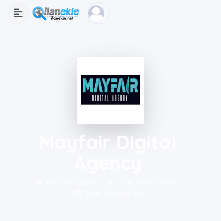
Mayfair Digital
Agency
Maltepe, İstanbul
1045 Görüntüleme
Ocak 2025'den beri