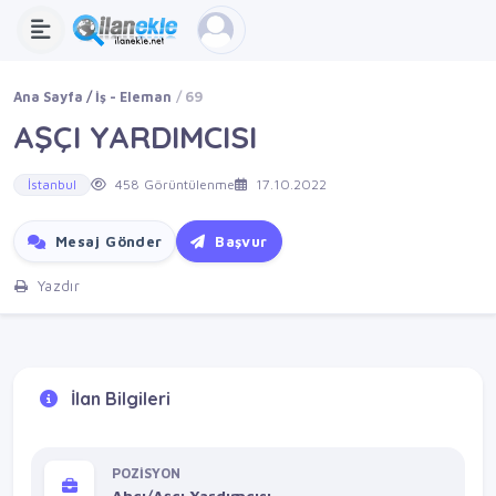
Ana Sayfa
İş - Eleman
69
AŞÇI YARDIMCISI
İstanbul
458 Görüntülenme
17.10.2022
Mesaj Gönder
Başvur
Yazdır
İlan Bilgileri
POZİSYON
Ahçı/Aşçı Yardımcısı